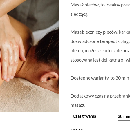
Masaż pleców, to idealny pre
od
siedzącą.
120,00 zł
do
Masaż leczniczy pleców, kark
200,00 zł
doświadczone terapeutki, łagod
niemu, możesz skutecznie poz
stosowana jest delikatna oliwk
Dostępne warianty, to 30 min 
Dodatkowy czas na przebranie 
masażu.
Czas trwania