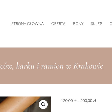
STRONA GŁÓWNA
OFERTA
BONY
SKLEP
C
eców, karku i ramion w Krakowie
Zakres
120,00
zł
–
200,00
zł
cen: